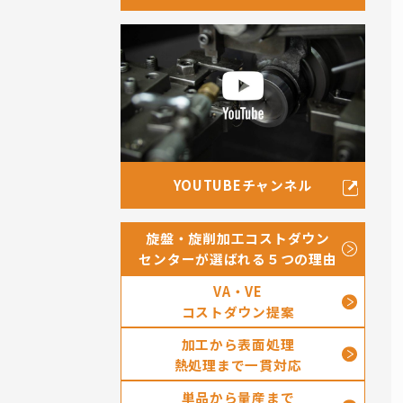
YOUTUBEチャンネル
旋盤・旋削加工コストダウン
センターが選ばれる５つの理由
VA・VE
コストダウン提案
加工から表面処理
熱処理まで一貫対応
単品から量産まで