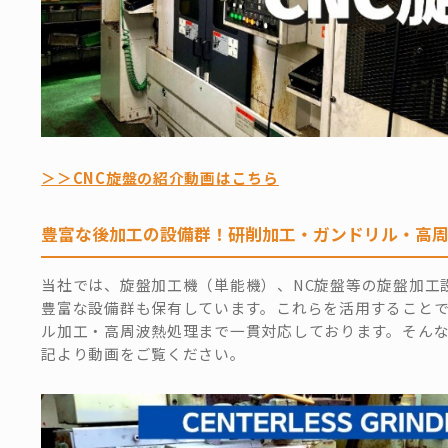
＞＞CNC旋盤の紹介動画はこちら
豊富な後加工の設備群！研削加工・ガンドリル・高
当社では、旋盤加工機（単能機）、NC旋盤等の旋盤加工
豊富な設備群も保有しています。これらを活用すること
ル加工・高周波熱処理まで一貫対応しております。そん
記より動画をご覧ください。